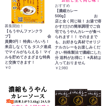
おすすめ
【濃縮カレー
500g】 お
店と全く同じ味！ お湯で溶
募集開始！
かすだけの簡単調理でご自
【もうやんファンクラ
宅でもうやんカレーが食べ
ブ】 会
られます！！ そのままで
員費0円！ 特典いろいろ！
も、お好きな具材でオリジ
来店しなくても タスク達成
ナルカレーをお楽しみくだ
でマイルがもらえる！ マイ
さい 特殊製法で濃縮にした
ルを貯めてさまざまな特典
分 送料がお得に！ ※具材は
と交換できます！
入っておりません
￥0
￥2,980