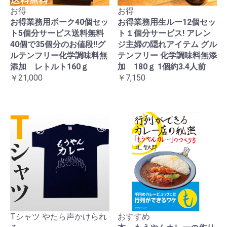
お得
お得
お得業務用ポーク40個セッ
お得業務用生ルー12個セッ
ト5個分サービス送料無料
ト１個分サービス! アレン
40個で35個分のお値段!!グ
ジ主婦の隠れアイテム グル
ルテンフリー化学調味料無
テンフリー 化学調味料無添
添加 レトルト160ｇ
加 180ｇ 1個約3.4人前
￥21,000
￥7,150
Tシャツ やたら声かけられ
おすすめ