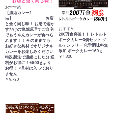
おすすめ
【濃縮カレー2
㎏】 お店
と全く同じ味！ お湯で溶か
おすすめ
すだけの簡単調理でご自宅
200万食突破！！ レトルト
でもうやんカレーが食べら
ポークカレー3個セット グ
れます！！ そのままでも、
ルテンフリー 化学調味料無
お好きな具材でオリジナル
添加 ポークカレー160ｇ
カレーをお楽しみください
￥1,800
特殊製法で濃縮にした分 送
料がお得に！※500ｇより
お得！ ※具材は入っており
ません
￥9,720