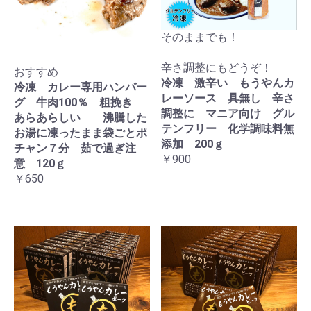
そのままでも！
辛さ調整にもどうぞ！
おすすめ
冷凍 激辛い もうやんカ
冷凍 カレー専用ハンバー
レーソース 具無し 辛さ
グ 牛肉100％ 粗挽き
調整に マニア向け グル
あらあらしい 沸騰した
テンフリー 化学調味料無
お湯に凍ったまま袋ごとポ
添加 200ｇ
チャン７分 茹で過ぎ注
￥900
意 120ｇ
￥650