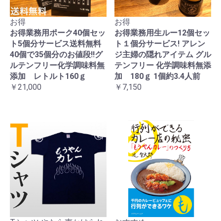
お得
お得
お得業務用ポーク40個セッ
お得業務用生ルー12個セッ
ト5個分サービス送料無料
ト１個分サービス! アレン
40個で35個分のお値段!!グ
ジ主婦の隠れアイテム グル
ルテンフリー化学調味料無
テンフリー 化学調味料無添
添加 レトルト160ｇ
加 180ｇ 1個約3.4人前
￥21,000
￥7,150