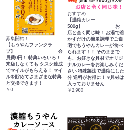
おすすめ
【濃縮カレー
500g】 お
店と全く同じ味！ お湯で溶
募集開始！
かすだけの簡単調理でご自
【もうやんファンクラ
宅でもうやんカレーが食べ
ブ】 会
られます！！ そのままで
員費0円！ 特典いろいろ！
も、お好きな具材でオリジ
来店しなくても タスク達成
ナルカレーをお楽しみくだ
でマイルがもらえる！ マイ
さい 特殊製法で濃縮にした
ルを貯めてさまざまな特典
分 送料がお得に！ ※具材は
と交換できます！
入っておりません
￥0
￥2,980