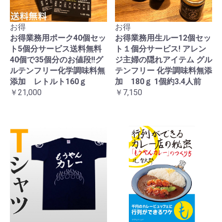
お得
お得
お得業務用ポーク40個セッ
お得業務用生ルー12個セッ
ト5個分サービス送料無料
ト１個分サービス! アレン
40個で35個分のお値段!!グ
ジ主婦の隠れアイテム グル
ルテンフリー化学調味料無
テンフリー 化学調味料無添
添加 レトルト160ｇ
加 180ｇ 1個約3.4人前
￥21,000
￥7,150