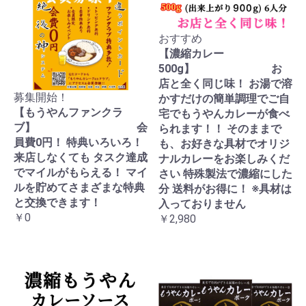
おすすめ
【濃縮カレー
500g】 お
店と全く同じ味！ お湯で溶
募集開始！
かすだけの簡単調理でご自
【もうやんファンクラ
宅でもうやんカレーが食べ
ブ】 会
られます！！ そのままで
員費0円！ 特典いろいろ！
も、お好きな具材でオリジ
来店しなくても タスク達成
ナルカレーをお楽しみくだ
でマイルがもらえる！ マイ
さい 特殊製法で濃縮にした
ルを貯めてさまざまな特典
分 送料がお得に！ ※具材は
と交換できます！
入っておりません
￥0
￥2,980