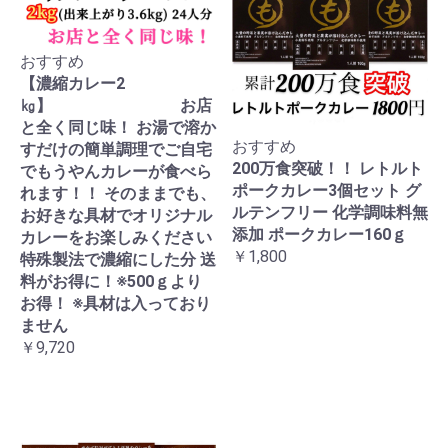
おすすめ
【濃縮カレー2
㎏】 お店
と全く同じ味！ お湯で溶か
おすすめ
すだけの簡単調理でご自宅
200万食突破！！ レトルト
でもうやんカレーが食べら
ポークカレー3個セット グ
れます！！ そのままでも、
ルテンフリー 化学調味料無
お好きな具材でオリジナル
添加 ポークカレー160ｇ
カレーをお楽しみください
￥1,800
特殊製法で濃縮にした分 送
料がお得に！※500ｇより
お得！ ※具材は入っており
ません
￥9,720