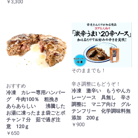
￥3,300
そのままでも！
辛さ調整にもどうぞ！
おすすめ
冷凍 激辛い もうやんカ
冷凍 カレー専用ハンバー
レーソース 具無し 辛さ
グ 牛肉100％ 粗挽き
調整に マニア向け グル
あらあらしい 沸騰した
テンフリー 化学調味料無
お湯に凍ったまま袋ごとポ
添加 200ｇ
チャン７分 茹で過ぎ注
￥900
意 120ｇ
￥650