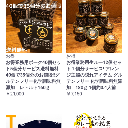
お得
お得
お得業務用ポーク40個セッ
お得業務用生ルー12個セッ
ト5個分サービス送料無料
ト１個分サービス! アレン
40個で35個分のお値段!!グ
ジ主婦の隠れアイテム グル
ルテンフリー化学調味料無
テンフリー 化学調味料無添
添加 レトルト160ｇ
加 180ｇ 1個約3.4人前
￥21,000
￥7,150