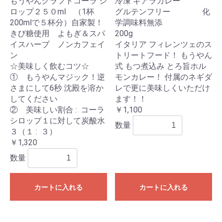
もうやんクラフトコーラ シ
冷凍 ギアラカレー
ロップ２５０ml （1杯
グルテンフリー 化
200mlで５杯分）自家製！
学調味料無添
きび糖使用 よもぎ＆スパ
200g
イスハーブ ノンカフェイ
イタリア フィレンツェのス
ン
トリートフード！ もうやん
☆美味しく飲むコツ☆
式 もつ煮込み とろ旨ホル
① もうやんマジック！逆
モンカレー！ 付属のネギダ
さまにして6秒 沈殿を溶か
レで更に美味しくいただけ
してください
ます！！
② 美味しい割合 : コーラ
￥1,100
シロップ１に対して炭酸水
数量
３（１ : ３）
￥1,320
数量
カートに入れる
カートに入れる