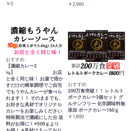
￥0
￥2,980
おすすめ
【濃縮カレー2
㎏】 お店
と全く同じ味！ お湯で溶か
おすすめ
すだけの簡単調理でご自宅
200万食突破！！ レトルト
でもうやんカレーが食べら
ポークカレー3個セット グ
れます！！ そのままでも、
ルテンフリー 化学調味料無
お好きな具材でオリジナル
添加 ポークカレー160ｇ
カレーをお楽しみください
￥1,800
特殊製法で濃縮にした分 送
料がお得に！※500ｇより
お得！ ※具材は入っており