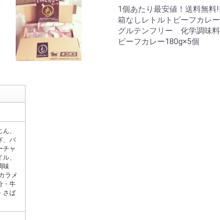
1個あたり最安値！送料無料!
箱なしレトルトビーフカレー
グルテンフリー 化学調味料
ビーフカレー180g×5個
じん、
ぎ、バ
ーチャ
イル、
調味
カラメ
分・牛
・さば