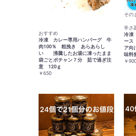
その
辛さ
おすすめ
冷凍
冷凍 カレー専用ハンバーグ 牛
ース
肉100％ 粗挽き あらあらし
ア向
い 沸騰したお湯に凍ったまま
味料
袋ごとポチャン７分 茹で過ぎ注
￥90
意 120ｇ
￥650