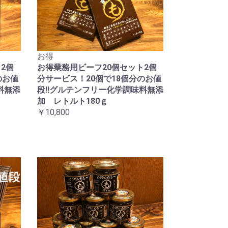
お得
2個
お得業務用ビーフ20個セット2個
のお値
分サービス！20個で18個分のお値
料無添
段!!グルテンフリー化学調味料無添
加 レトルト180ｇ
￥10,800