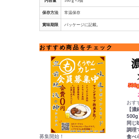
内容量
160ｇ×5個
保存方法
常温保存
賞味期限
パッケージに記載。
おすすめ商品をチェック
おす
【濃
5
同じ
調理
募集開始！
食べ