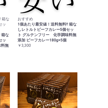
 箱な
おすすめ
セッ
1個あたり最安値！送料無料!! 箱な
しレトルトビーフカレー5個セッ
 箱な
ト グルテンフリー 化学調味料無
セッ
添加 ビーフカレー180g×5個
味料無
￥3,300