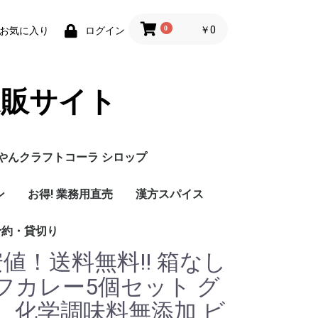
0
￥0
お気に入り
ログイン
通販サイト
うやんクラフトコーラ シロップ
ン
お得! 業務用直売
漢方スパイス
予約・貸切り
値！送料無料!! 箱なし
フカレー5個セット グ
 化学調味料無添加 ビ