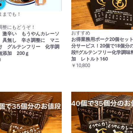
ままでも！
調整にもどうぞ！
おすすめ
 激辛い もうやんカレーソ
お得業務用ポーク20個セット
 具無し 辛さ調整に マニ
分サービス！20個で18個分
け グルテンフリー 化学調
段!!グルテンフリー化学調味
無添加 200ｇ
加 レトルト160
0
￥10,800