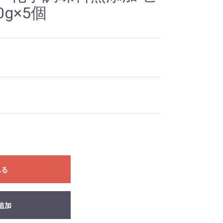
g×5個
れる
追加