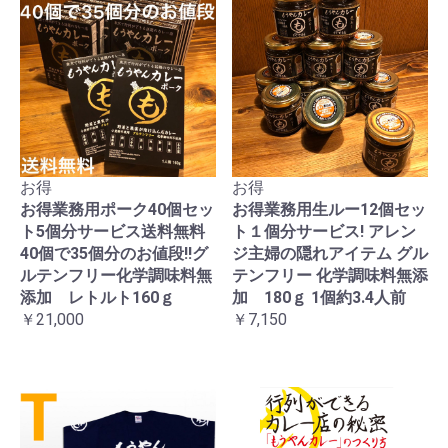
お得
お得
お得業務用ポーク40個セッ
お得業務用生ルー12個セッ
ト5個分サービス送料無料
ト１個分サービス! アレン
40個で35個分のお値段!!グ
ジ主婦の隠れアイテム グル
ルテンフリー化学調味料無
テンフリー 化学調味料無添
添加 レトルト160ｇ
加 180ｇ 1個約3.4人前
￥21,000
￥7,150