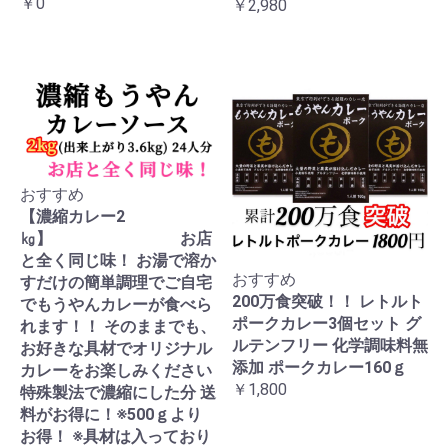
￥0
￥2,980
おすすめ
【濃縮カレー2
㎏】 お店
と全く同じ味！ お湯で溶か
おすすめ
すだけの簡単調理でご自宅
200万食突破！！ レトルト
でもうやんカレーが食べら
ポークカレー3個セット グ
れます！！ そのままでも、
ルテンフリー 化学調味料無
お好きな具材でオリジナル
添加 ポークカレー160ｇ
カレーをお楽しみください
￥1,800
特殊製法で濃縮にした分 送
料がお得に！※500ｇより
お得！ ※具材は入っており