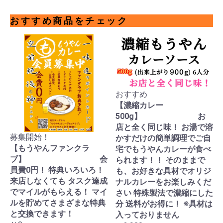
おすすめ商品をチェック
おすすめ
【濃縮カレー
500g】 お
店と全く同じ味！ お湯で溶
募集開始！
かすだけの簡単調理でご自
【もうやんファンクラ
宅でもうやんカレーが食べ
ブ】 会
られます！！ そのままで
員費0円！ 特典いろいろ！
も、お好きな具材でオリジ
来店しなくても タスク達成
ナルカレーをお楽しみくだ
でマイルがもらえる！ マイ
さい 特殊製法で濃縮にした
ルを貯めてさまざまな特典
分 送料がお得に！ ※具材は
と交換できます！
入っておりません