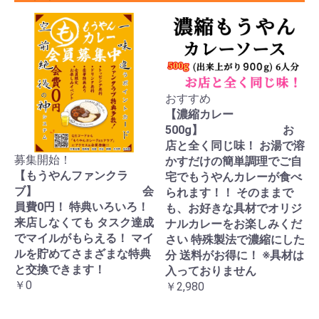
おすすめ
【濃縮カレー
500g】 お
店と全く同じ味！ お湯で溶
募集開始！
かすだけの簡単調理でご自
【もうやんファンクラ
宅でもうやんカレーが食べ
ブ】 会
られます！！ そのままで
員費0円！ 特典いろいろ！
も、お好きな具材でオリジ
来店しなくても タスク達成
ナルカレーをお楽しみくだ
でマイルがもらえる！ マイ
さい 特殊製法で濃縮にした
ルを貯めてさまざまな特典
分 送料がお得に！ ※具材は
と交換できます！
入っておりません
￥0
￥2,980