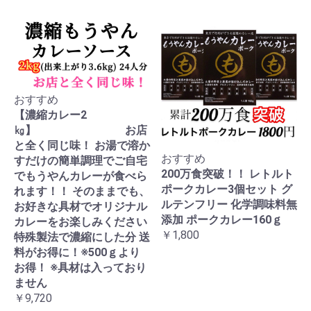
おすすめ
【濃縮カレー2
㎏】 お店
と全く同じ味！ お湯で溶か
おすすめ
すだけの簡単調理でご自宅
200万食突破！！ レトルト
でもうやんカレーが食べら
ポークカレー3個セット グ
れます！！ そのままでも、
ルテンフリー 化学調味料無
お好きな具材でオリジナル
添加 ポークカレー160ｇ
カレーをお楽しみください
￥1,800
特殊製法で濃縮にした分 送
料がお得に！※500ｇより
お得！ ※具材は入っており
ません
￥9,720