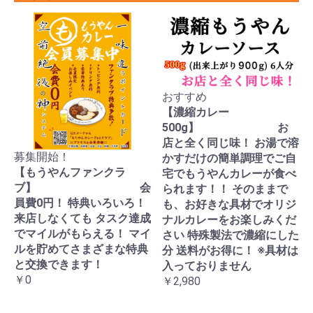
おすすめ
【濃縮カレー
500g】 お
店と全く同じ味！ お湯で溶
募集開始！
かすだけの簡単調理でご自
【もうやんファンクラ
宅でもうやんカレーが食べ
ブ】 会
られます！！ そのままで
員費0円！ 特典いろいろ！
も、お好きな具材でオリジ
来店しなくても タスク達成
ナルカレーをお楽しみくだ
でマイルがもらえる！ マイ
さい 特殊製法で濃縮にした
ルを貯めてさまざまな特典
分 送料がお得に！ ※具材は
と交換できます！
入っておりません
￥0
￥2,980