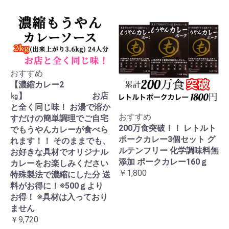
おすすめ
【濃縮カレー2
㎏】 お店
と全く同じ味！ お湯で溶か
おすすめ
すだけの簡単調理でご自宅
200万食突破！！ レトルト
でもうやんカレーが食べら
ポークカレー3個セット グ
れます！！ そのままでも、
ルテンフリー 化学調味料無
お好きな具材でオリジナル
添加 ポークカレー160ｇ
カレーをお楽しみください
￥1,800
特殊製法で濃縮にした分 送
料がお得に！※500ｇより
お得！ ※具材は入っており
ません
￥9,720