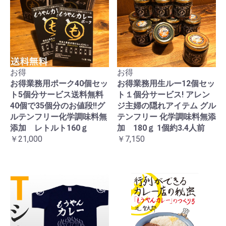
お得
お得
お得業務用ポーク40個セッ
お得業務用生ルー12個セッ
ト5個分サービス送料無料
ト１個分サービス! アレン
40個で35個分のお値段!!グ
ジ主婦の隠れアイテム グル
ルテンフリー化学調味料無
テンフリー 化学調味料無添
添加 レトルト160ｇ
加 180ｇ 1個約3.4人前
￥21,000
￥7,150