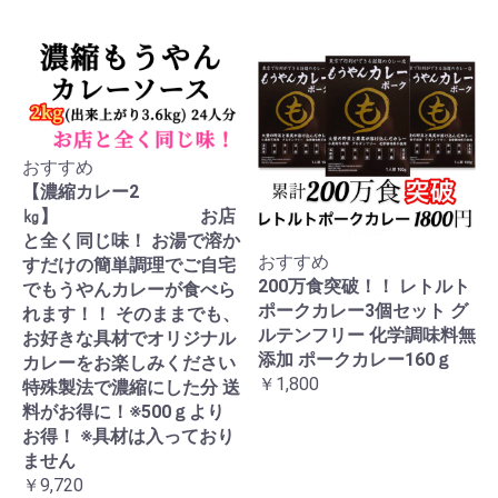
おすすめ
【濃縮カレー2
㎏】 お店
と全く同じ味！ お湯で溶か
おすすめ
すだけの簡単調理でご自宅
200万食突破！！ レトルト
でもうやんカレーが食べら
ポークカレー3個セット グ
れます！！ そのままでも、
ルテンフリー 化学調味料無
お好きな具材でオリジナル
添加 ポークカレー160ｇ
カレーをお楽しみください
￥1,800
特殊製法で濃縮にした分 送
料がお得に！※500ｇより
お得！ ※具材は入っており
ません
￥9,720