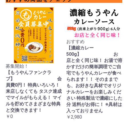
おすすめ
【濃縮カレー
500g】 お
店と全く同じ味！ お湯で溶
募集開始！
かすだけの簡単調理でご自
【もうやんファンクラ
宅でもうやんカレーが食べ
ブ】 会
られます！！ そのままで
員費0円！ 特典いろいろ！
も、お好きな具材でオリジ
来店しなくても タスク達成
ナルカレーをお楽しみくだ
でマイルがもらえる！ マイ
さい 特殊製法で濃縮にした
ルを貯めてさまざまな特典
分 送料がお得に！ ※具材は
と交換できます！
入っておりません
￥0
￥2,980