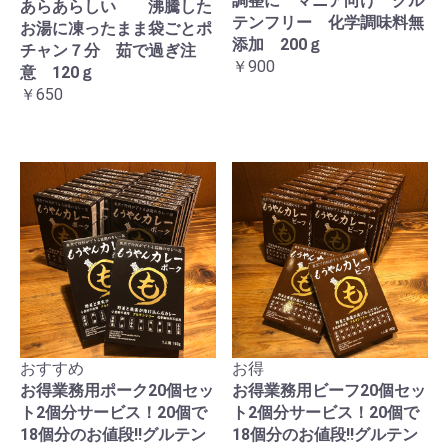
調整に マニア向け グル
あらあらしい 沸騰した
テンフリー 化学調味料無
お湯に凍ったまま袋ごとポ
添加 200ｇ
チャン７分 茹で過ぎ注
￥900
意 120ｇ
￥650
おすすめ
お得
お得業務用ポーク20個セッ
お得業務用ビーフ20個セッ
ト2個分サービス！20個で
ト2個分サービス！20個で
18個分のお値段!!グルテン
18個分のお値段!!グルテン