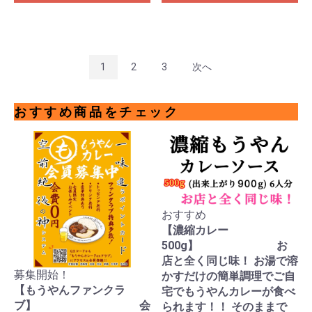
1
2
3
次へ
おすすめ商品をチェック
おすすめ
【濃縮カレー
500g】 お
店と全く同じ味！ お湯で溶
募集開始！
かすだけの簡単調理でご自
【もうやんファンクラ
宅でもうやんカレーが食べ
ブ】 会
られます！！ そのままで