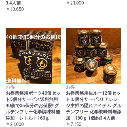
3.4人前
￥21,000
￥13,650
お得
お得
お得業務用ポーク40個セッ
お得業務用生ルー12個セッ
ト5個分サービス送料無料
ト１個分サービス! アレン
40個で35個分のお値段!!グ
ジ主婦の隠れアイテム グル
ルテンフリー化学調味料無
テンフリー 化学調味料無添
添加 レトルト160ｇ
加 180ｇ 1個約3.4人前
￥21,000
￥7,150