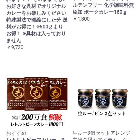
ルテンフリー 化学調味料無
お好きな具材でオリジナル
添加 ポークカレー160ｇ
カレーをお楽しみください
￥1,800
特殊製法で濃縮にした分 送
料がお得に！※500ｇより
お得！ ※具材は入っており
ません
￥9,720
おすすめ
生ルー3個セットアレンジ
レトルトビーフカレー 3
主婦の隠れアイテム グル