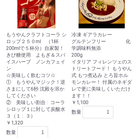
もうやんクラフトコーラ シ
冷凍 ギアラカレー
ロップ２５０ml （1杯
グルテンフリー 化
200mlで５杯分）自家製！
学調味料無添
きび糖使用 よもぎ＆スパ
200g
イスハーブ ノンカフェイ
イタリア フィレンツェのス
ン
トリートフード！ もうやん
☆美味しく飲むコツ☆
式 もつ煮込み とろ旨ホル
① もうやんマジック！逆
モンカレー！ 付属のネギダ
さまにして6秒 沈殿を溶か
レで更に美味しくいただけ
してください
ます！！
② 美味しい割合 : コーラ
￥1,100
シロップ１に対して炭酸水
数量
３（１ : ３）
￥1,320
数量