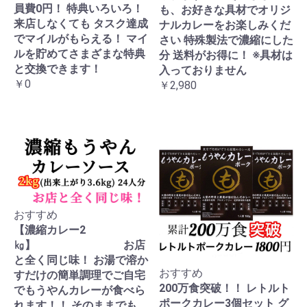
員費0円！ 特典いろいろ！
も、お好きな具材でオリジ
来店しなくても タスク達成
ナルカレーをお楽しみくだ
でマイルがもらえる！ マイ
さい 特殊製法で濃縮にした
ルを貯めてさまざまな特典
分 送料がお得に！ ※具材は
と交換できます！
入っておりません
￥0
￥2,980
おすすめ
【濃縮カレー2
㎏】 お店
と全く同じ味！ お湯で溶か
おすすめ
すだけの簡単調理でご自宅
200万食突破！！ レトルト
でもうやんカレーが食べら
ポークカレー3個セット グ
れます！！ そのままでも、