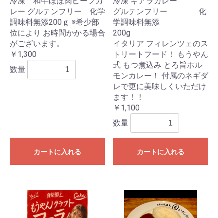
冷凍 和牛ほほ肉ビーフカ
冷凍 ギアラカレー
レー グルテンフリー 化学
グルテンフリー 化
調味料無添200ｇ ※希少部
学調味料無添
位により お時間かかる場合
200g
がございます。
イタリア フィレンツェのス
￥1,300
トリートフード！ もうやん
式 もつ煮込み とろ旨ホル
数量
モンカレー！ 付属のネギダ
レで更に美味しくいただけ
ます！！
￥1,100
数量
カートに入れる
カートに入れる