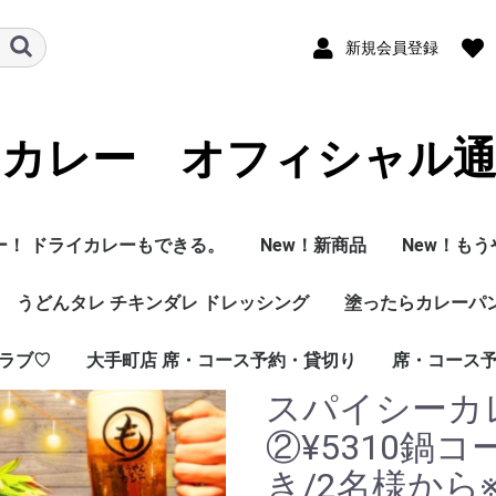
新規会員登録
カレー オフィシャル
ー！ ドライカレーもできる。
New！新商品
New！も
うどんタレ チキンダレ ドレッシング
塗ったらカレーパ
ラブ♡
大手町店 席・コース予約・貸切り
席・コース
スパイシーカ
②¥5310鍋
き/2名様から