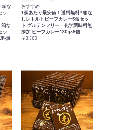
 箱な
おすすめ
セッ
1個あたり最安値！送料無料!! 箱な
しレトルトビーフカレー5個セッ
 箱な
ト グルテンフリー 化学調味料無
セッ
添加 ビーフカレー180g×5個
味料無
￥3,300