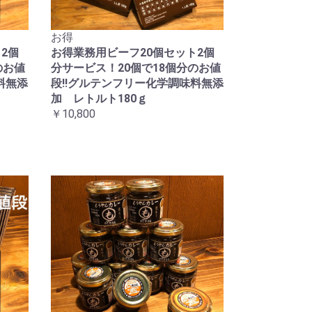
お得
2個
お得業務用ビーフ20個セット2個
のお値
分サービス！20個で18個分のお値
料無添
段!!グルテンフリー化学調味料無添
加 レトルト180ｇ
￥10,800