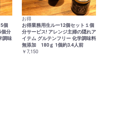
お得
5個
お得業務用生ルー12個セット１個
5個分
分サービス! アレンジ主婦の隠れア
学調味
イテム グルテンフリー 化学調味料
無添加 180ｇ 1個約3.4人前
￥7,150