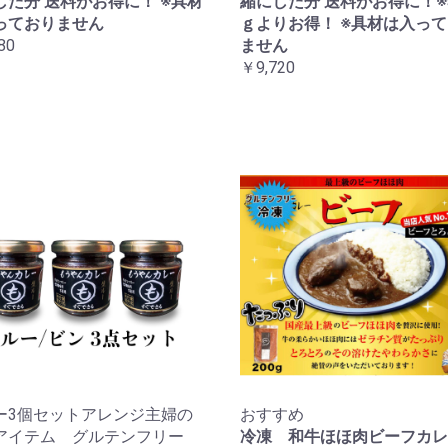
した分 送料がお得に！ ※具材
縮にした分 送料がお得に！※5
っておりません
ｇよりお得！ ※具材は入っ
80
ません
￥9,720
ー3個セットアレンジ主婦の
おすすめ
アイテム グルテンフリー
冷凍 和牛ほほ肉ビーフカレ