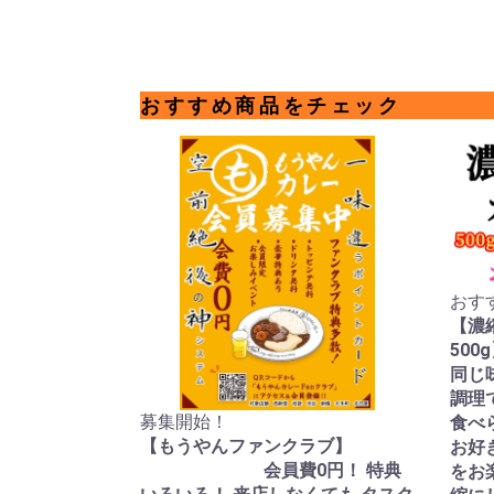
おすすめ商品をチェック
おす
【濃
5
同じ
調理
募集開始！
食べ
【もうやんファンクラブ】
お好
会員費0円！ 特典
をお