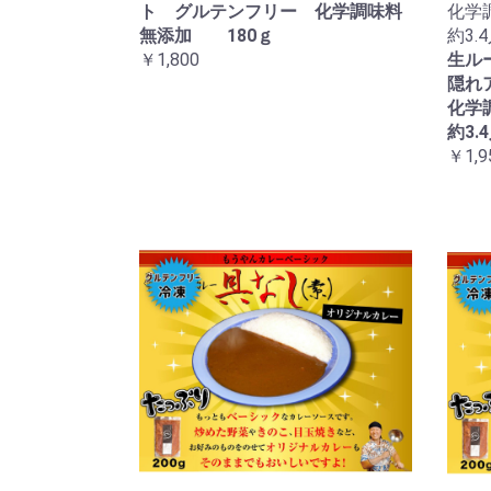
ト グルテンフリー 化学調味料
化学
無添加 180ｇ
約3.
￥1,800
生ル
隠れ
化学
約3.
￥1,9