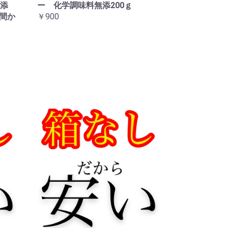
添
ー 化学調味料無添200ｇ
時間か
￥900