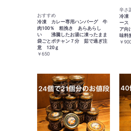
辛さ
おすすめ
冷凍
冷凍 カレー専用ハンバーグ 牛
ース
肉100％ 粗挽き あらあらし
ア向
い 沸騰したお湯に凍ったまま
味料
袋ごとポチャン７分 茹で過ぎ注
￥90
意 120ｇ
￥650