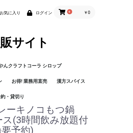
0
￥0
お気に入り
ログイン
通販サイト
うやんクラフトコーラ シロップ
ン
お得! 業務用直売
漢方スパイス
予約・貸切り
レーキノコもつ鍋
コース(3時間飲み放題付
※要予約)