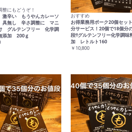
調整にもどうぞ！
おすすめ
 激辛い もうやんカレーソ
お得業務用ポーク20個セット
 具無し 辛さ調整に マニ
分サービス！20個で18個分
け グルテンフリー 化学調
段!!グルテンフリー化学調味
無添加 200ｇ
加 レトルト160
0
￥10,800