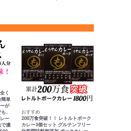
全く
の簡単
ーが
おすすめ
でも、
200万食突破！！ レトルトポーク
レー
カレー3個セット グルテンフリー
法で濃