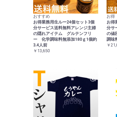
おすすめ
お得
お得業務用生ルー24個セット3個
お得
分サービス送料無料アレンジ主婦
分サ
の隠れアイテム グルテンフリ
の値
ー 化学調味料無添加180ｇ1個約
調味
3.4人前
￥21,
￥13,650