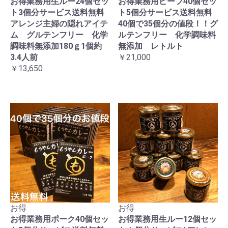
お得業務用生ルー24個セッ
お得業務用ビーフ40個セッ
ト3個分サービス送料無料
ト5個分サービス送料無料
アレンジ主婦の隠れアイテ
40個で35個分の値段！！グ
ム グルテンフリー 化学
ルテンフリー 化学調味料
調味料無添加180ｇ1個約
無添加 レトルト
3.4人前
￥21,000
￥13,650
お得
お得
お得業務用ポーク40個セッ
お得業務用生ルー12個セッ