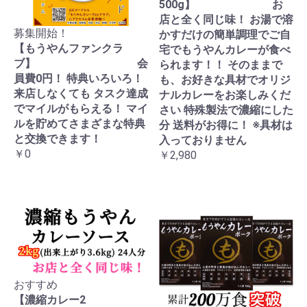
500g】 お
店と全く同じ味！ お湯で溶
募集開始！
かすだけの簡単調理でご自
【もうやんファンクラ
宅でもうやんカレーが食べ
ブ】 会
られます！！ そのままで
員費0円！ 特典いろいろ！
も、お好きな具材でオリジ
来店しなくても タスク達成
ナルカレーをお楽しみくだ
でマイルがもらえる！ マイ
さい 特殊製法で濃縮にした
ルを貯めてさまざまな特典
分 送料がお得に！ ※具材は
と交換できます！
入っておりません
￥0
￥2,980
おすすめ
【濃縮カレー2