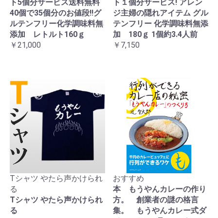
ト5個分サービス送料無料
ト１個分サービス! アレン
40個で35個分のお値段!!グ
ジ主婦の隠れアイテム グル
ルテンフリー化学調味料無
テンフリー 化学調味料無添
添加 レトルト160ｇ
加 180ｇ 1個約3.4人前
￥21,000
￥7,150
Tシャツ やたら声かけられ
おすすめ
る
本 もうやんカレーの作り
Tシャツ やたら声かけられ
方。 創業者の謎の格言
る
集。 もうやんカレー式ダ